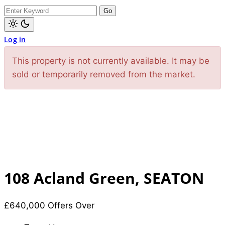
dark)
Search
for:
Light
Log in
mode
(click
to
This property is not currently available. It may be
switch
to
sold or temporarily removed from the market.
dark)
108 Acland Green, SEATON
£640,000
Offers Over