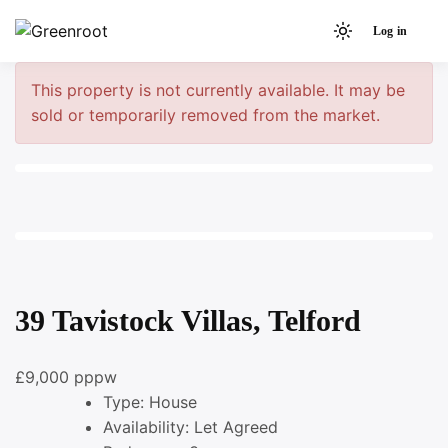
Skip
Log in
to
Light
Greenroot
content
mode
This property is not currently available. It may be
(click
sold or temporarily removed from the market.
to
switch
to
dark)
39 Tavistock Villas, Telford
£9,000 pppw
Type:
House
Availability:
Let Agreed